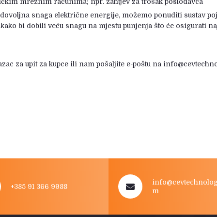
sničkim mrežnim računima; npr. zahtjev za trošak poslodavca
 dovoljna snaga električne energije, možemo ponuditi sustav poj
ako bi dobili veću snagu na mjestu punjenja što će osigurati 
azac za upit za kupce ili nam pošaljite e-poštu na info@cevtech
info@cevtechnolog
+385 91 366 9988
m