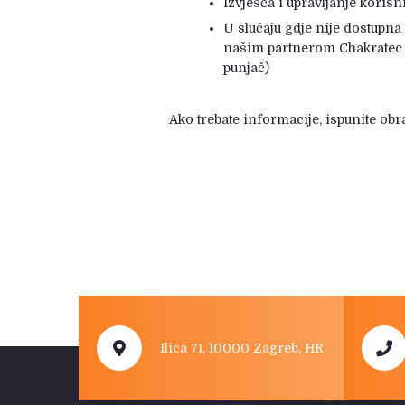
Izvješća i upravljanje kori
U slučaju gdje nije dostupna
našim partnerom Chakratec k
punjač)
Ako trebate informacije, ispunite obr
Ilica 71, 10000 Zagreb, HR