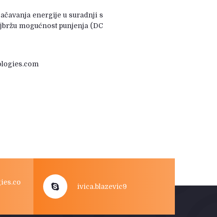
ačavanja energije u suradnji s
najbržu mogućnost punjenja (DC
nologies.com
ies.co
ivica.blazevic9