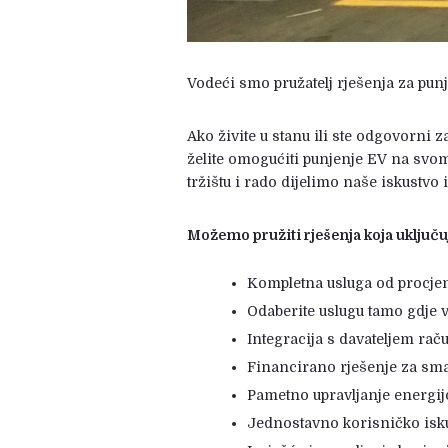
Vodeći smo pružatelj rješenja za punj
Ako živite u stanu ili ste odgovorni 
želite omogućiti punjenje EV na svom
tržištu i rado dijelimo naše iskustvo i
Možemo pružiti rješenja koja uključu
Kompletna usluga od procjen
Odaberite uslugu tamo gdje 
Integracija s davateljem ra
Financirano rješenje za sm
Pametno upravljanje energij
Jednostavno korisničko isk