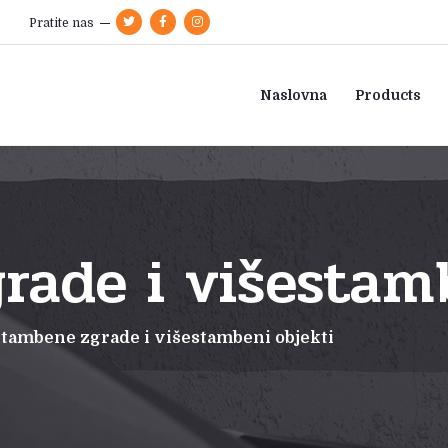
Pratite nas
Naslovna
Products
ade i višestamb
Stambene zgrade i višestambeni objekti