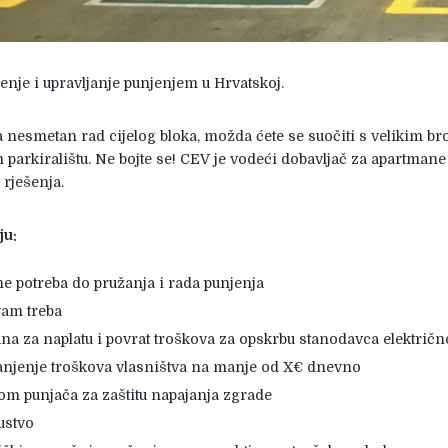
enje i upravljanje punjenjem u Hrvatskoj.
za nesmetan rad cijelog bloka, možda ćete se suočiti s velikim br
 parkiralištu. Ne bojte se! CEV je vodeći dobavljač za apartman
 rješenja.
ju:
e potreba do pružanja i rada punjenja
vam treba
čuna za naplatu i povrat troškova za opskrbu stanodavca elektri
anjenje troškova vlasništva na manje od X€ dnevno
om punjača za zaštitu napajanja zgrade
ustvo