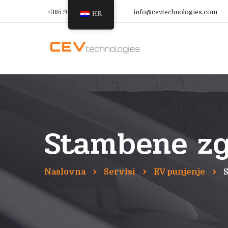
+385 91 366 9988
info@cevtechnologies.com
HR
Stambene zgr
Naslovna
Servisi
EV punjenje